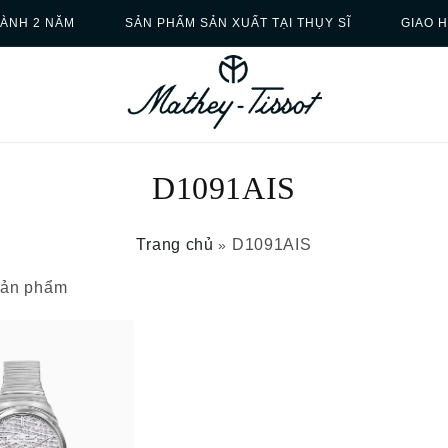
ÀNH 2 NĂM
SẢN PHẨM SẢN XUẤT TẠI THỤY SĨ
GIAO 
D1091AIS
Trang chủ
D1091AIS
»
 sản phẩm