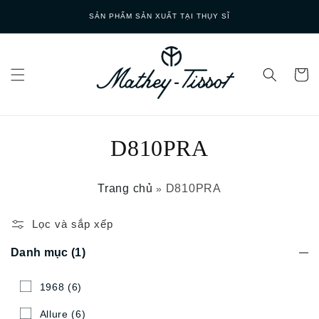
Skip to
SẢN PHẨM SẢN XUẤT TẠI THỤY SĨ
content
D810PRA
Trang chủ
D810PRA
»
Lọc và sắp xếp
Danh mục
(1)
1968
(6)
Allure
(6)