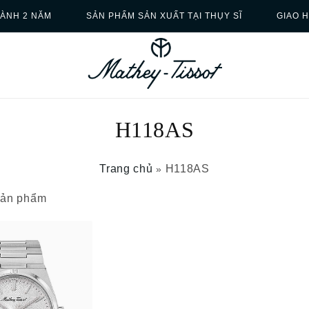
ÀNH 2 NĂM
SẢN PHẨM SẢN XUẤT TẠI THỤY SĨ
GIAO 
H118AS
Trang chủ
H118AS
»
 sản phẩm