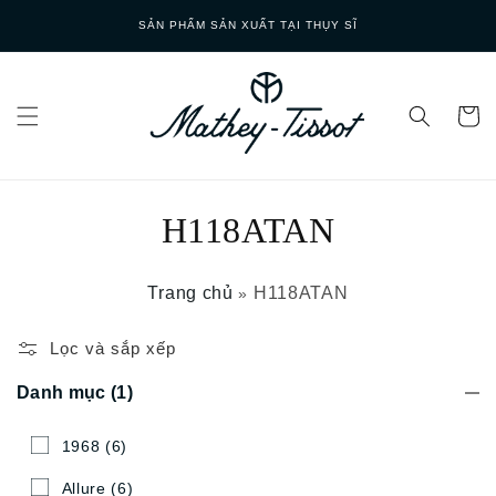
Skip to
SẢN PHẨM SẢN XUẤT TẠI THỤY SĨ
content
H118ATAN
Trang chủ
H118ATAN
»
Lọc và sắp xếp
Danh mục
(1)
1968
(6)
Allure
(6)