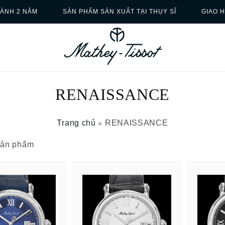
ÀNH 2 NĂM
SẢN PHẨM SẢN XUẤT TẠI THỤY SĨ
GIAO 
RENAISSANCE
Trang chủ
RENAISSANCE
»
 sản phẩm