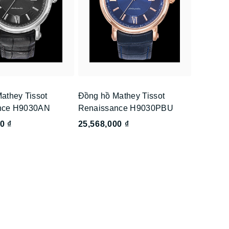
athey Tissot
Đồng hồ Mathey Tissot
nce H9030AN
Renaissance H9030PBU
0 ₫
25,568,000 ₫