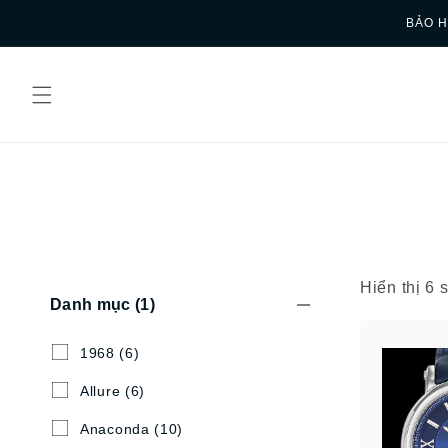
Skip to
BẢO H
content
Hiển thị 6
Danh mục
(1)
1968
(6)
Allure
(6)
Anaconda
(10)