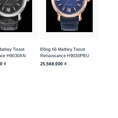
athey Tissot
Đồng hồ Mathey Tissot
nce H9030AN
Renaissance H9030PBU
0 ₫
25,568,000 ₫