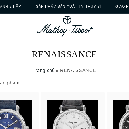
ÀNH 2 NĂM
SẢN PHẨM SẢN XUẤT TẠI THỤY SĨ
GIAO 
RENAISSANCE
Trang chủ
RENAISSANCE
»
 sản phẩm