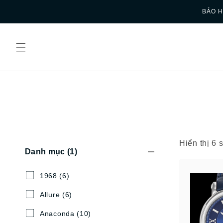
Skip to
BẢO H
content
Hiển thị 6
Danh mục
(1)
1968
(6)
Allure
(6)
Anaconda
(10)