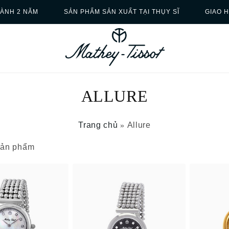
ÀNH 2 NĂM
SẢN PHẨM SẢN XUẤT TẠI THỤY SĨ
GIAO 
ALLURE
Trang chủ
Allure
»
 sản phẩm