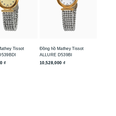
athey Tissot
Đồng hồ Mathey Tissot
D539BDI
ALLURE D539BI
0 ₫
10,528,000 ₫