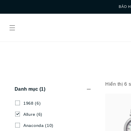
Skip to
BẢO H
content
Hiển thị 6
Danh mục
(1)
1968
(6)
Allure
(6)
Anaconda
(10)