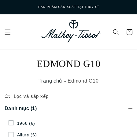
Skip to
SẢN PHẨM SẢN XUẤT TẠI THỤY SĨ
content
EDMOND G10
Trang chủ
Edmond G10
»
Lọc và sắp xếp
Danh mục
(1)
1968
(6)
Allure
(6)