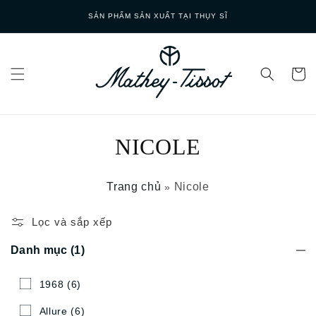
Skip to
SẢN PHẨM SẢN XUẤT TẠI THỤY SĨ
content
NICOLE
Trang chủ
Nicole
»
Lọc và sắp xếp
Danh mục
(1)
1968
(6)
Allure
(6)