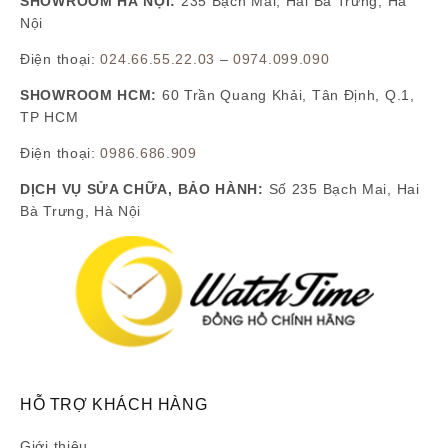
SHOWROOM HÀ NỘI:
235 Bạch Mai, Hai Bà Trưng, Hà
Nội
Điện thoại:
024.66.55.22.03
–
0974.099.090
SHOWROOM HCM:
60 Trần Quang Khải, Tân Định, Q.1,
TP HCM
Điện thoại:
0986.686.909
DỊCH VỤ SỬA CHỮA, BẢO HÀNH:
Số 235 Bạch Mai, Hai
Bà Trưng, Hà Nội
HỖ TRỢ KHÁCH HÀNG
Giới thiệu