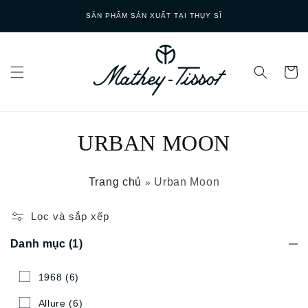
Skip to
SẢN PHẨM SẢN XUẤT TẠI THỤY SĨ
content
URBAN MOON
Trang chủ
Urban Moon
»
Lọc và sắp xếp
Danh mục
(1)
1968
(6)
Allure
(6)