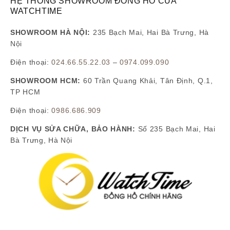
HỆ THỐNG SHOWROOM ĐỒNG HỒ CỦA
WATCHTIME
SHOWROOM HÀ NỘI:
235 Bạch Mai, Hai Bà Trưng, Hà
Nội
Điện thoại:
024.66.55.22.03
–
0974.099.090
SHOWROOM HCM:
60 Trần Quang Khải, Tân Định, Q.1,
TP HCM
Điện thoại:
0986.686.909
DỊCH VỤ SỬA CHỮA, BẢO HÀNH:
Số 235 Bạch Mai, Hai
Bà Trưng, Hà Nội