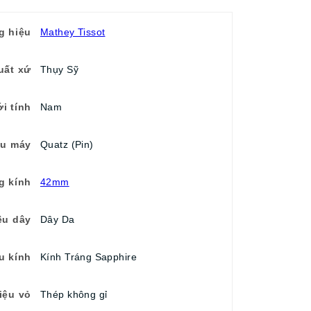
g hiệu
Mathey Tissot
uất xứ
Thụy Sỹ
ới tính
Nam
ểu máy
Quatz (Pin)
g kính
42mm
ệu dây
Dây Da
ệu kính
Kính Tráng Sapphire
iệu vỏ
Thép không gỉ