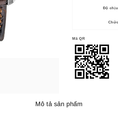
Độ chị
Chức
Mã QR
Mô tả sản phẩm