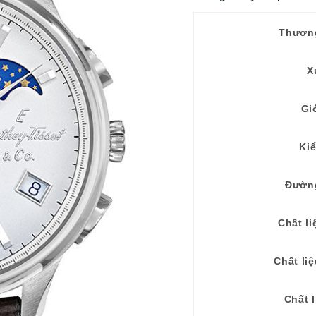
Thươn
X
Gi
Ki
Đườn
Chất li
Chất li
Chất l