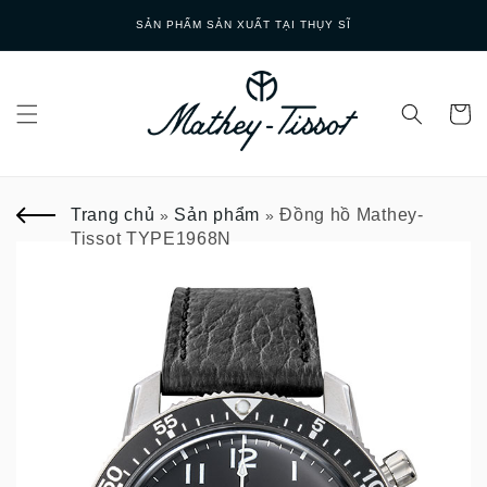
Skip to
SẢN PHẨM SẢN XUẤT TẠI THỤY SĨ
content
Trang chủ
Sản phẩm
Đồng hồ Mathey-
»
»
Tissot TYPE1968N