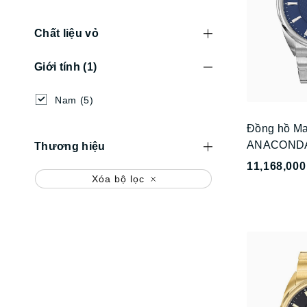
Chất liệu vỏ
Giới tính
(1)
Nam
(5)
Đồng hồ Ma
ANACONDA
Thương hiệu
11,168,000
Xóa bộ lọc