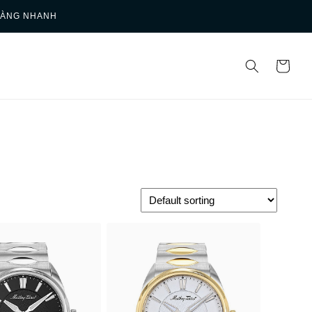
HÀNG NHANH