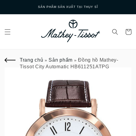
Skip to
SẢN PHẨM SẢN XUẤT TẠI THỤY SĨ
content
Trang chủ
Sản phẩm
Đồng hồ Mathey-
»
»
Tissot City Automatic HB611251ATPG