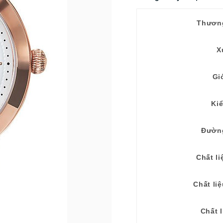
Thươn
X
Gi
Ki
Đườn
Chất li
Chất li
Chất l