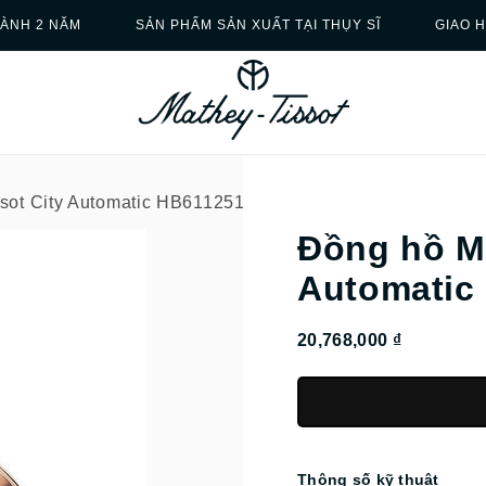
ÀNH 2 NĂM
SẢN PHẨM SẢN XUẤT TẠI THỤY SĨ
GIAO 
sot City Automatic HB611251ATPI
Đồng hồ Ma
Automatic
20,768,000 ₫
Thông số kỹ thuật