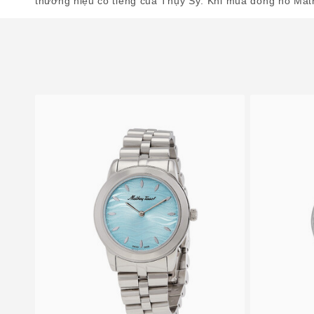
thương hiệu có tiếng của Thụy Sỹ. Khi mua đồng hồ Math