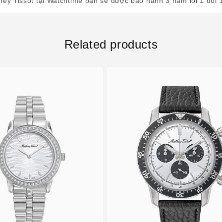
ey Tissot tại Watchtime bạn sẽ được bảo hành 3 năm lỗi 1 đổi 
Related products