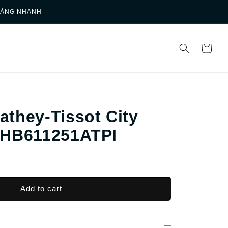
HÀNG NHANH
they-Tissot City
 HB611251ATPI
Add to cart