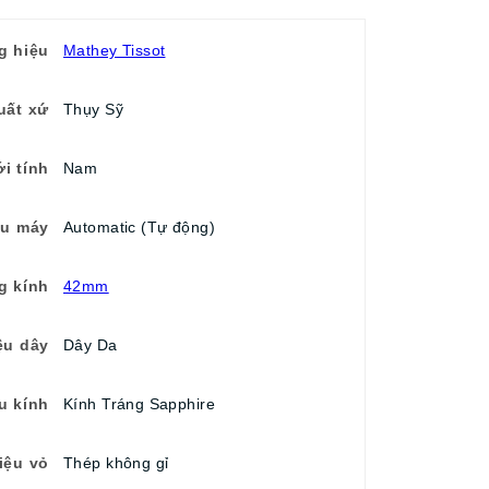
g hiệu
Mathey Tissot
uất xứ
Thụy Sỹ
ới tính
Nam
ểu máy
Automatic (Tự động)
g kính
42mm
ệu dây
Dây Da
ệu kính
Kính Tráng Sapphire
iệu vỏ
Thép không gỉ