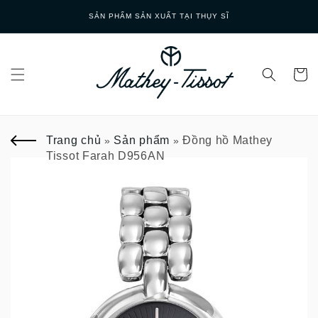
Skip to
SẢN PHẨM SẢN XUẤT TẠI THỤY SĨ
content
Trang chủ
Sản phẩm
Đồng hồ Mathey
»
»
Tissot Farah D956AN