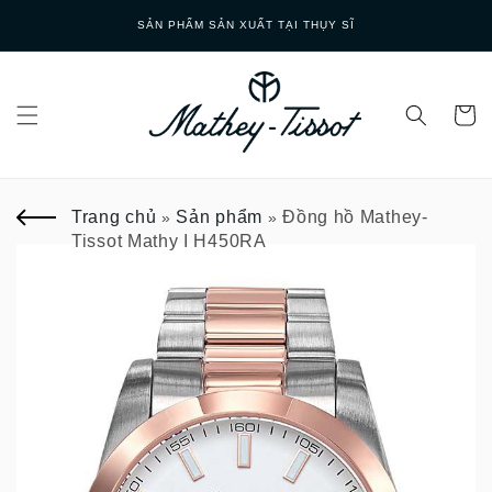
Skip to
SẢN PHẨM SẢN XUẤT TẠI THỤY SĨ
content
Trang chủ
Sản phẩm
Đồng hồ Mathey-
»
»
Tissot Mathy I H450RA