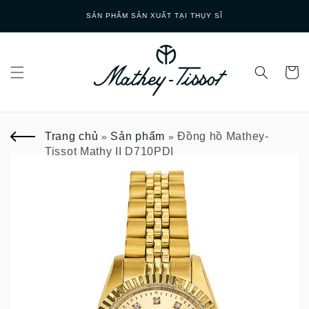
Skip to
SẢN PHẨM SẢN XUẤT TẠI THỤY SĨ
content
Trang chủ
Sản phẩm
Đồng hồ Mathey-
»
»
Tissot Mathy II D710PDI