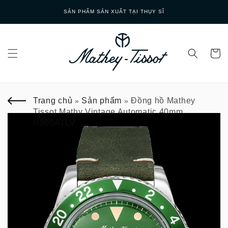
Skip to
SẢN PHẨM SẢN XUẤT TẠI THỤY SĨ
content
Trang chủ
Sản phẩm
Đồng hồ Mathey
»
»
Tissot Mathy Vintage Automatic 40mm
H900ATLV