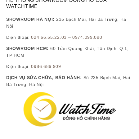
HỆ THỐNG SHOWROOM ĐỒNG HỒ CỦA
WATCHTIME
SHOWROOM HÀ NỘI:
235 Bạch Mai, Hai Bà Trưng, Hà
Nội
Điện thoại:
024.66.55.22.03
–
0974.099.090
SHOWROOM HCM:
60 Trần Quang Khải, Tân Định, Q.1,
TP HCM
Điện thoại:
0986.686.909
DỊCH VỤ SỬA CHỮA, BẢO HÀNH:
Số 235 Bạch Mai, Hai
Bà Trưng, Hà Nội