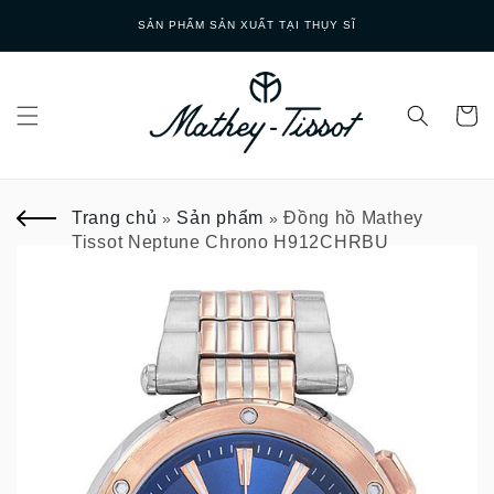
Skip to
GIAO HÀNG NHANH
content
Trang chủ
Sản phẩm
Đồng hồ Mathey
»
»
Tissot Neptune Chrono H912CHRBU