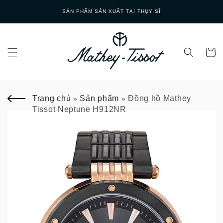
Skip to
SẢN PHẨM SẢN XUẤT TẠI THỤY SĨ
content
Trang chủ
Sản phẩm
Đồng hồ Mathey
»
»
Tissot Neptune H912NR