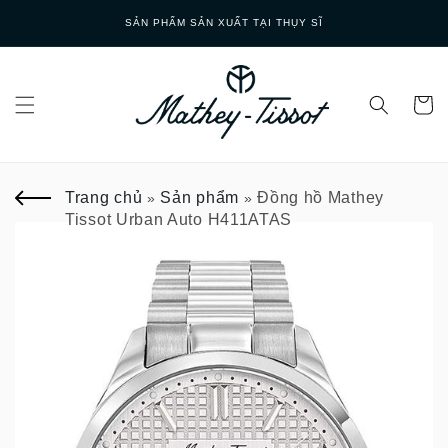
Skip to
SẢN PHẨM SẢN XUẤT TẠI THỤY SĨ
content
Trang chủ
Sản phẩm
Đồng hồ Mathey
»
»
Tissot Urban Auto H411ATAS