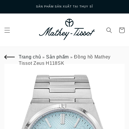
Skip to
SẢN PHẨM SẢN XUẤT TẠI THỤY SĨ
content
Trang chủ
Sản phẩm
Đồng hồ Mathey
»
»
Tissot Zeus H118SK