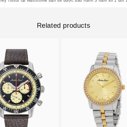
ey Tissot tại Watchtime bạn sẽ được bảo hành 3 năm lỗi 1 đổi 
Related products