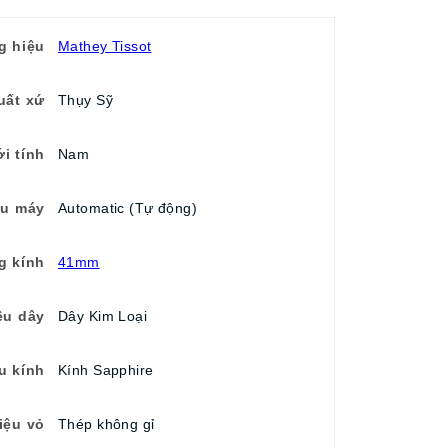
g hiệu
Mathey Tissot
uất xứ
Thụy Sỹ
ới tính
Nam
ểu máy
Automatic (Tự động)
g kính
41mm
ệu dây
Dây Kim Loại
ệu kính
Kính Sapphire
iệu vỏ
Thép không gỉ