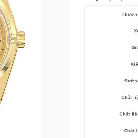
Thươn
X
Gi
Ki
Đườn
Chất li
Chất li
Chất l