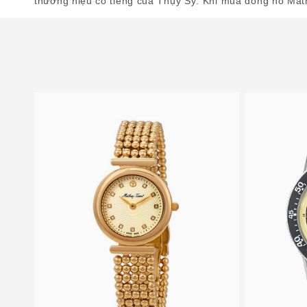
thương hiệu có tiếng của Thụy Sỹ. Khi mua đồng hồ Math