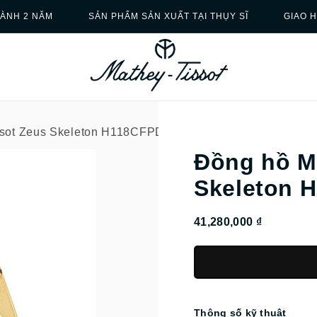
ÀNH 2 NĂM
SẢN PHẨM SẢN XUẤT TẠI THỤY SĨ
GIAO 
ssot Zeus Skeleton H118CFPDI
Đồng hồ M
Skeleton 
41,280,000 ₫
Thông số kỹ thuật