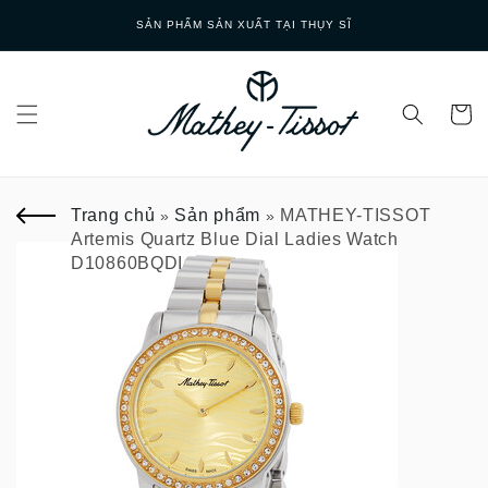
Skip to
SẢN PHẨM SẢN XUẤT TẠI THỤY SĨ
content
Trang chủ
Sản phẩm
MATHEY-TISSOT
»
»
Artemis Quartz Blue Dial Ladies Watch
D10860BQDI