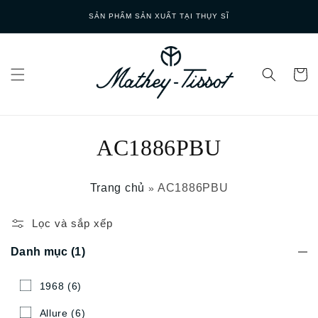
Skip to
SẢN PHẨM SẢN XUẤT TẠI THỤY SĨ
content
AC1886PBU
Trang chủ
AC1886PBU
»
Lọc và sắp xếp
Danh mục
(1)
1968
(6)
Allure
(6)