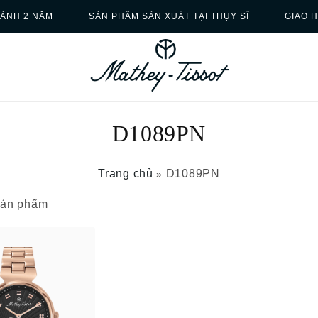
ÀNH 2 NĂM
SẢN PHẨM SẢN XUẤT TẠI THỤY SĨ
GIAO 
D1089PN
Trang chủ
D1089PN
»
 sản phẩm