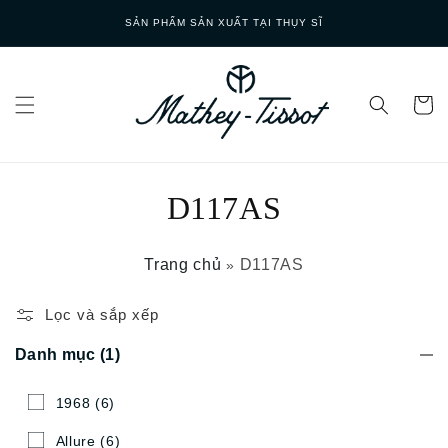
Skip to
SẢN PHẨM SẢN XUẤT TẠI THỤY SĨ
content
D117AS
Trang chủ
D117AS
»
Lọc và sắp xếp
Danh mục
(1)
1968
(6)
Allure
(6)