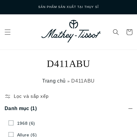
Skip to
SẢN PHẨM SẢN XUẤT TẠI THỤY SĨ
content
D411ABU
Trang chủ
D411ABU
»
Lọc và sắp xếp
Danh mục
(1)
1968
(6)
Allure
(6)