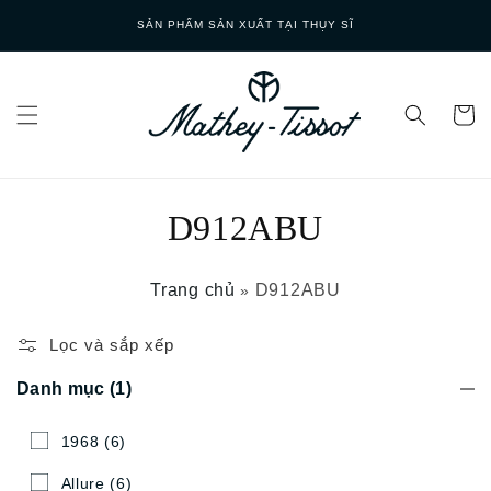
Skip to
SẢN PHẨM SẢN XUẤT TẠI THỤY SĨ
content
D912ABU
Trang chủ
D912ABU
»
Lọc và sắp xếp
Danh mục
(1)
1968
(6)
Allure
(6)