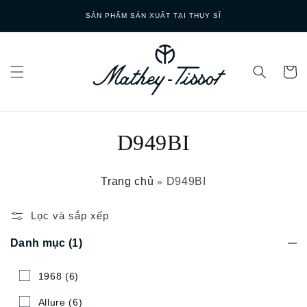
Skip to
SẢN PHẨM SẢN XUẤT TẠI THỤY SĨ
content
D949BI
Trang chủ
D949BI
»
Lọc và sắp xếp
Danh mục
(1)
1968
(6)
Allure
(6)