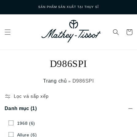
Skip to
SẢN PHẨM SẢN XUẤT TẠI THỤY SĨ
content
D986SPI
Trang chủ
D986SPI
»
Lọc và sắp xếp
Danh mục
(1)
1968
(6)
Allure
(6)