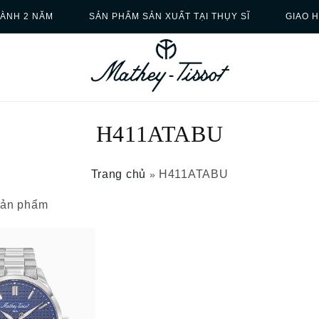
ÀNH 2 NĂM
SẢN PHẨM SẢN XUẤT TẠI THỤY SĨ
GIAO 
H411ATABU
Trang chủ
H411ATABU
»
 sản phẩm