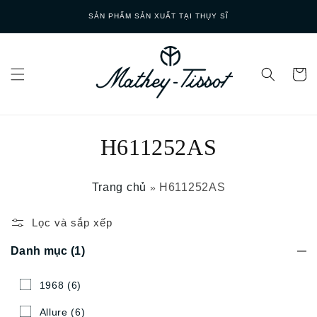
Skip to
SẢN PHẨM SẢN XUẤT TẠI THỤY SĨ
content
H611252AS
Trang chủ
H611252AS
»
Lọc và sắp xếp
Danh mục
(1)
1968
(6)
Allure
(6)