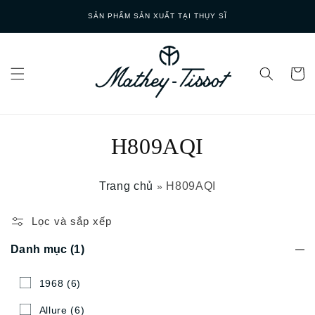
Skip to
SẢN PHẨM SẢN XUẤT TẠI THỤY SĨ
content
H809AQI
Trang chủ
H809AQI
»
Lọc và sắp xếp
Danh mục
(1)
1968
(6)
Allure
(6)