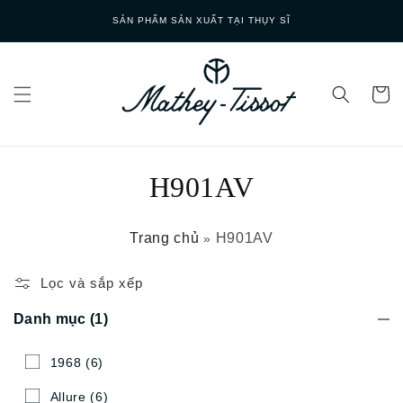
Skip to
SẢN PHẨM SẢN XUẤT TẠI THỤY SĨ
content
H901AV
Trang chủ
H901AV
»
Lọc và sắp xếp
Danh mục
(1)
1968
(6)
Allure
(6)