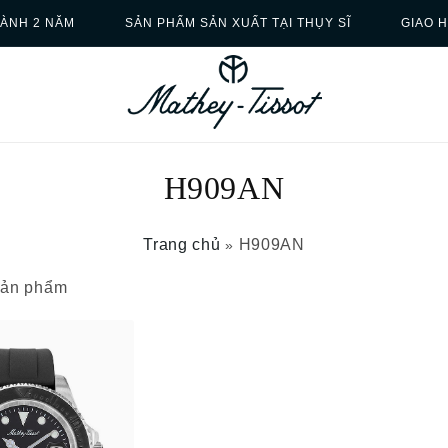
ÀNH 2 NĂM
SẢN PHẨM SẢN XUẤT TẠI THỤY SĨ
GIAO 
H909AN
Trang chủ
H909AN
»
 sản phẩm