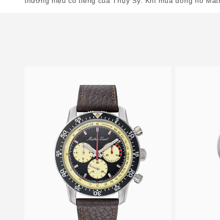
thương hiệu có tiếng của Thụy Sỹ. Khi mua đồng hồ Math