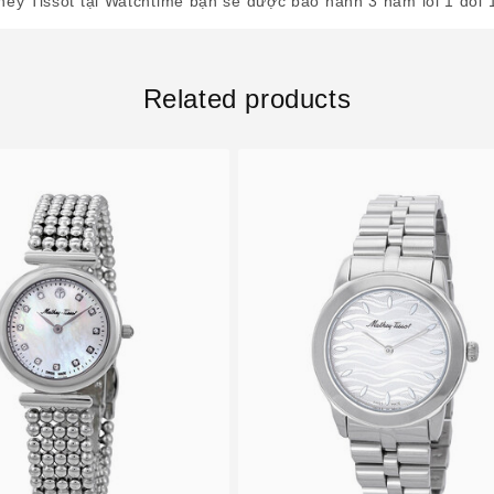
ey Tissot tại Watchtime bạn sẽ được bảo hành 3 năm lỗi 1 đổi 
Related products