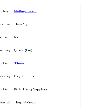
g hiệu
Mathey Tissot
uất xứ
Thụy Sỹ
ới tính
Nam
ểu máy
Quatz (Pin)
g kính
38mm
ệu dây
Dây Kim Loại
ệu kính
Kính Tráng Sapphire
iệu vỏ
Thép không gỉ