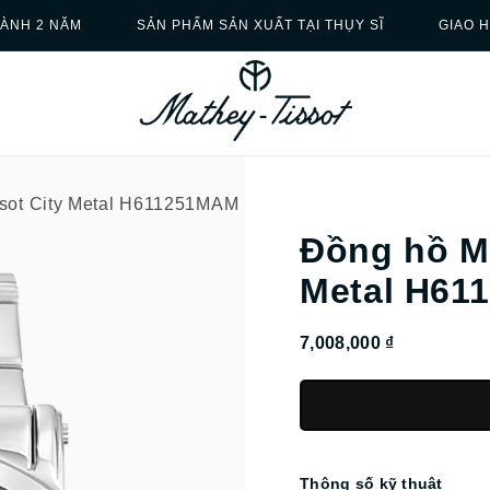
ÀNH 2 NĂM
SẢN PHẨM SẢN XUẤT TẠI THỤY SĨ
GIAO 
ssot City Metal H611251MAM
Đồng hồ Ma
Metal H61
7,008,000 ₫
Thông số kỹ thuật