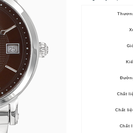
Thươn
X
Gi
Ki
Đườn
Chất li
Chất li
Chất l