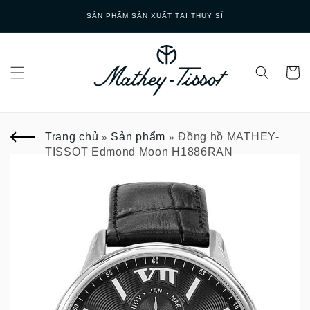
Skip to
SẢN PHẨM SẢN XUẤT TẠI THỤY SĨ
content
Trang chủ
Sản phẩm
Đồng hồ MATHEY-
»
»
TISSOT Edmond Moon H1886RAN