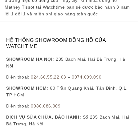
thương hiệu có tiếng của Thụy Sỹ. Khi mua đồng hồ
Mathey Tissot tại Watchtime bạn sẽ được bảo hành 3 năm
lỗi 1 đổi 1 và miễn phí giao hàng toàn quốc
HỆ THỐNG SHOWROOM ĐỒNG HỒ CỦA
WATCHTIME
SHOWROOM HÀ NỘI:
235 Bạch Mai, Hai Bà Trưng, Hà
Nội
Điện thoại:
024.66.55.22.03
–
0974.099.090
SHOWROOM HCM:
60 Trần Quang Khải, Tân Định, Q.1,
TP HCM
Điện thoại:
0986.686.909
DỊCH VỤ SỬA CHỮA, BẢO HÀNH:
Số 235 Bạch Mai, Hai
Bà Trưng, Hà Nội