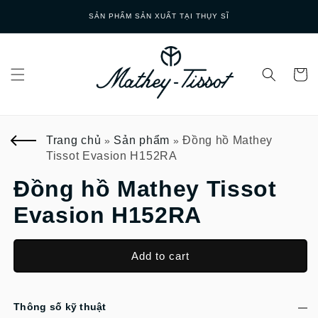
Skip to
T TẠI THỤY SĨ
GIAO HÀNG NHA
content
Trang chủ
Sản phẩm
Đồng hồ Mathey
»
»
Tissot Evasion H152RA
Đồng hồ Mathey Tissot
Evasion H152RA
Add to cart
Thông số kỹ thuật