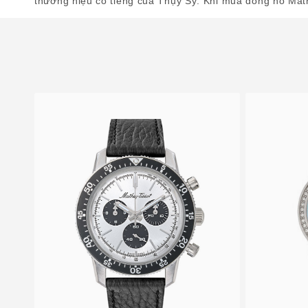
thương hiệu có tiếng của Thụy Sỹ. Khi mua đồng hồ Math