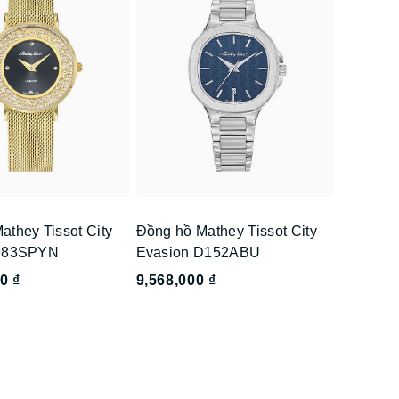
athey Tissot City
Đồng hồ Mathey Tissot City
D983SPYN
Evasion D152ABU
0 ₫
9,568,000 ₫