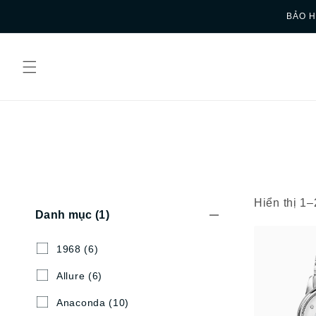
Skip to
BẢO H
content
Hiển thị 1
Danh mục
(1)
1968
(6)
Allure
(6)
Anaconda
(10)