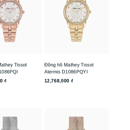
athey Tissot
Đồng hồ Mathey Tissot
D1086PQI
Atermis D1086PQYI
0 ₫
12,768,000 ₫