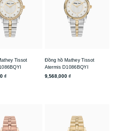
athey Tissot
Đồng hồ Mathey Tissot
D1086BQYI
Atermis D1086BQYI
0 ₫
9,568,000 ₫