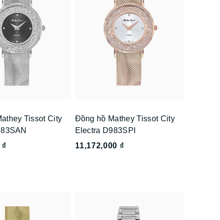
athey Tissot City
Đồng hồ Mathey Tissot City
D983SAN
Electra D983SPI
 ₫
11,172,000 ₫