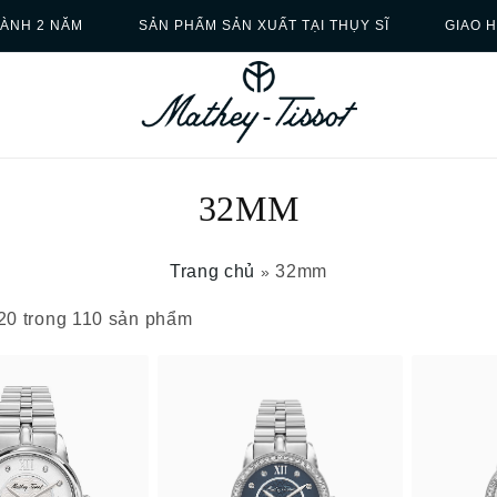
ÀNH 2 NĂM
SẢN PHẨM SẢN XUẤT TẠI THỤY SĨ
GIAO 
32MM
Trang chủ
32mm
»
–20 trong 110 sản phẩm