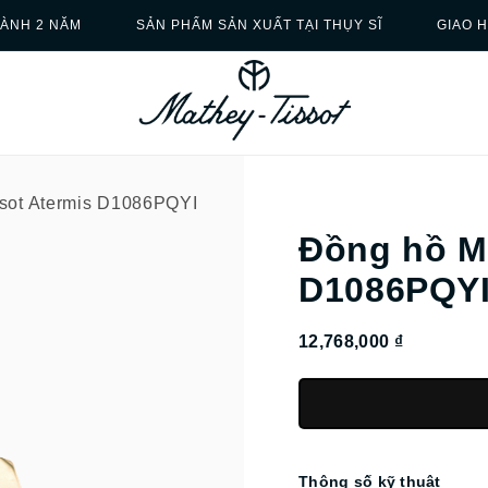
ÀNH 2 NĂM
SẢN PHẨM SẢN XUẤT TẠI THỤY SĨ
GIAO 
sot Atermis D1086PQYI
Đồng hồ Ma
D1086PQY
12,768,000 ₫
Thông số kỹ thuật