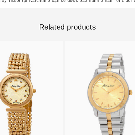
ey Tissot tại Watchtime bạn sẽ được bảo hành 3 năm lỗi 1 đổi 
Related products