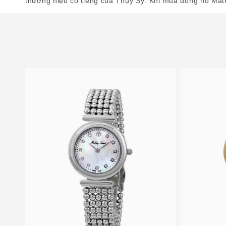
thương hiệu có tiếng của Thụy Sỹ. Khi mua đồng hồ Math