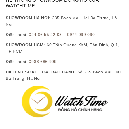
HỆ THỐNG SHOWROOM ĐỒNG HỒ CỦA
WATCHTIME
SHOWROOM HÀ NỘI:
235 Bạch Mai, Hai Bà Trưng, Hà
Nội
Điện thoại:
024.66.55.22.03
–
0974.099.090
SHOWROOM HCM:
60 Trần Quang Khải, Tân Định, Q.1,
TP HCM
Điện thoại:
0986.686.909
DỊCH VỤ SỬA CHỮA, BẢO HÀNH:
Số 235 Bạch Mai, Hai
Bà Trưng, Hà Nội