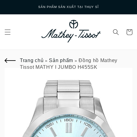
Skip to
T TẠI THỤY SĨ
GIAO HÀNG NHA
content
Trang chủ
Sản phẩm
Đồng hồ Mathey
»
»
Tissot MATHY I JUMBO H455SK