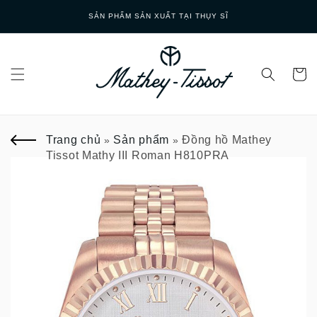
Skip to
SẢN PHẨM SẢN XUẤT TẠI THỤY SĨ
content
Trang chủ
Sản phẩm
Đồng hồ Mathey
»
»
Tissot Mathy III Roman H810PRA