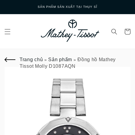
Skip to
SẢN PHẨM SẢN XUẤT TẠI THỤY SĨ
content
Trang chủ
Sản phẩm
Đồng hồ Mathey
»
»
Tissot Molly D1087AQN