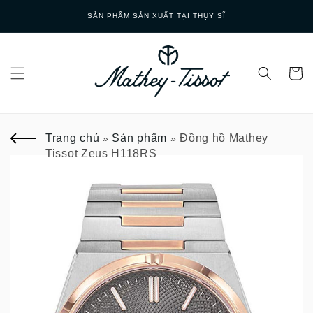
Skip to
Y SĨ
GIAO HÀNG NHANH
content
Trang chủ
Sản phẩm
Đồng hồ Mathey
»
»
Tissot Zeus H118RS